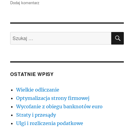
publikacji
do
Dodaj komentarz
Długi
listopadowy
weekend
SZU
Szukaj:
OSTATNIE WPISY
Wielkie odliczanie
Optymalizacja strony firmowej
Wycofanie z obiegu banknotów euro
Straty i przesądy
Ulgi i rozliczenia podatkowe