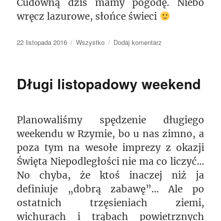
Cudowną dziś mamy pogodę. Niebo
wręcz lazurowe, słońce świeci
Data
Kategorie
do
22 listopada 2016
Wszystko
Dodaj komentarz
publikacji
Uff,
z
głowy
Długi listopadowy weekend
Planowaliśmy spędzenie długiego
weekendu w Rzymie, bo u nas zimno, a
poza tym na wesołe imprezy z okazji
Święta Niepodległości nie ma co liczyć…
No chyba, że ktoś inaczej niż ja
definiuje „dobrą zabawę”… Ale po
ostatnich trzęsieniach ziemi,
wichurach i trąbach powietrznych