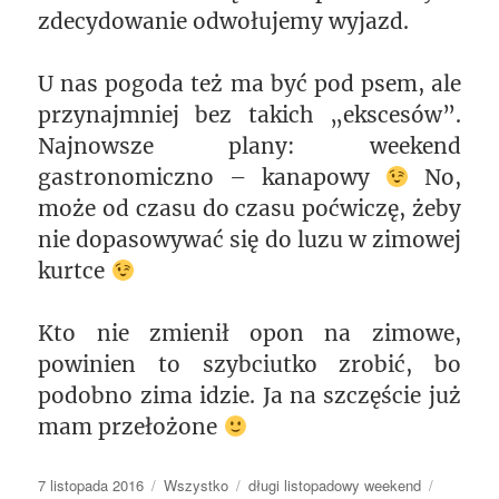
zdecydowanie odwołujemy wyjazd.
U nas pogoda też ma być pod psem, ale
przynajmniej bez takich „ekscesów”.
Najnowsze plany: weekend
gastronomiczno – kanapowy
No,
może od czasu do czasu poćwiczę, żeby
nie dopasowywać się do luzu w zimowej
kurtce
Kto nie zmienił opon na zimowe,
powinien to szybciutko zrobić, bo
podobno zima idzie. Ja na szczęście już
mam przełożone
Data
Kategorie
Tagi
7 listopada 2016
Wszystko
długi listopadowy weekend