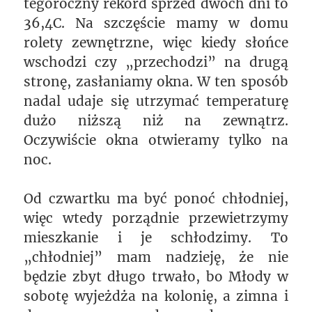
tegoroczny rekord sprzed dwóch dni to
36,4C. Na szczęście mamy w domu
rolety zewnętrzne, więc kiedy słońce
wschodzi czy „przechodzi” na drugą
stronę, zasłaniamy okna. W ten sposób
nadal udaje się utrzymać temperaturę
dużo niższą niż na zewnątrz.
Oczywiście okna otwieramy tylko na
noc.
Od czwartku ma być ponoć chłodniej,
więc wtedy porządnie przewietrzymy
mieszkanie i je schłodzimy. To
„chłodniej” mam nadzieję, że nie
będzie zbyt długo trwało, bo Młody w
sobotę wyjeżdża na kolonię, a zimna i