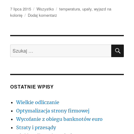
Data
Kategorie
Tagi
7 lipca 2015
Wszystko
temperatura
,
upały
,
wyjazd na
publikacji
do
kolonię
Dodaj komentarz
Upały
SZU
Szukaj:
OSTATNIE WPISY
Wielkie odliczanie
Optymalizacja strony firmowej
Wycofanie z obiegu banknotów euro
Straty i przesądy