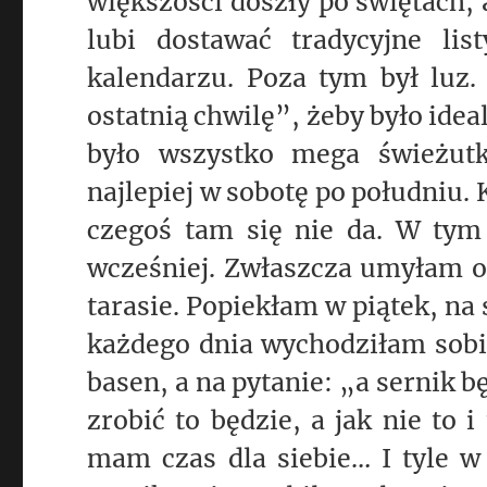
większości doszły po świętach, 
lubi dostawać tradycyjne li
kalendarzu. Poza tym był luz.
ostatnią chwilę”, żeby było ide
było wszystko mega świeżutk
najlepiej w sobotę po południu.
czegoś tam się nie da. W tym
wcześniej. Zwłaszcza umyłam ok
tarasie. Popiekłam w piątek, na
każdego dnia wychodziłam sobie
basen, a na pytanie: „a sernik 
zrobić to będzie, a jak nie to i
mam czas dla siebie… I tyle w