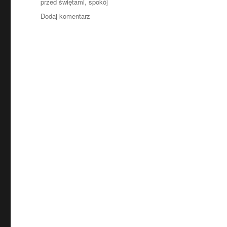
Tagi
przed świętami
,
spokój
do
Dodaj komentarz
Spokój