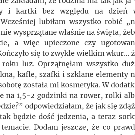
ale zakładam, że rodzina ma tak jak ja
sty i kartki bez względu na dzień 
 Wcześniej lubiłam wszystko robić „
alnie wysprzątane właśnie na święta, że
ie, a więc upieczone czy ugotowan
 Kończyło się to zwykle wielkim wkur… 
 roku luz. Oprzątnęłam wszystko duż
na, kafle, szafki i szklane elementy 
 sobotę została mi kosmetyka. W dodat
 na 1,5-2 godzinki na rower, rolki al
będzie?” odpowiedziałam, że jak się zdą
 tak będzie dość jedzenia, a teraz sork
 temacie. Dodam jeszcze, że co praw