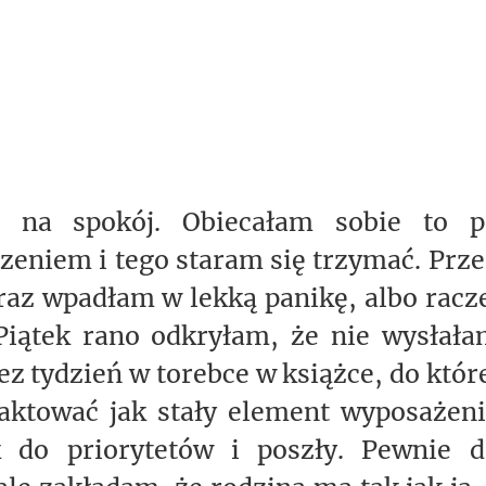
m na spokój. Obiecałam sobie to p
eniem i tego staram się trzymać. Prz
az wpadłam w lekką panikę, albo racz
Piątek rano odkryłam, że nie wysłał
ez tydzień w torebce w książce, do któr
raktować jak stały element wyposażen
 do priorytetów i poszły. Pewnie d