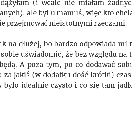
 zdążyłam (i wcale nie miałam żadnyc
nych), ale był u mamuś, więc kto chci
 nie przejmować nieistotnymi rzeczami.
ak na dłużej, bo bardzo odpowiada mi 
 sobie uświadomić, że bez względu na 
dbędą. A poza tym, po co dodawać sob
za jakiś (w dodatku dość krótki) czas
 było idealnie czysto i co się tam jadł