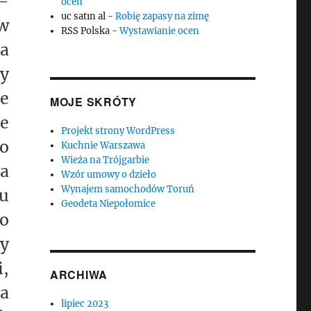
 –
ocen
uc satın al
-
Robię zapasy na zimę
w
RSS Polska
-
Wystawianie ocen
na
by
e
MOJE SKRÓTY
że
Projekt strony WordPress
o
Kuchnie Warszawa
Wieża na Trójgarbie
na
Wzór umowy o dzieło
Wynajem samochodów Toruń
ku
Geodeta Niepołomice
bo
ży
i,
ARCHIWA
da
lipiec 2023