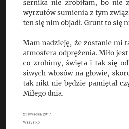
sernika nie zrobiłam, bo nie
wyrzutów sumienia z tym związa
ten się nim objadł. Grunt to się
Mam nadzieję, że zostanie mi t
atmosfera odprężenia. Miło jest
co zrobimy, święta i tak się o
siwych włosów na głowie, skoro 
tak nikt nie będzie pamiętał czy
Miłego dnia.
Data
21 kwietnia 2017
publikacji
Kategorie
Wszystko