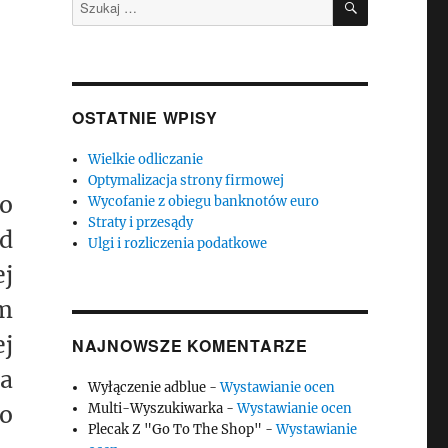
Szukaj:
OSTATNIE WPISY
Wielkie odliczanie
Optymalizacja strony firmowej
o
Wycofanie z obiegu banknotów euro
Straty i przesądy
ed
Ulgi i rozliczenia podatkowe
ej
am
ej
NAJNOWSZE KOMENTARZE
ia
Wyłączenie adblue
-
Wystawianie ocen
o
Multi-Wyszukiwarka
-
Wystawianie ocen
Plecak Z "Go To The Shop"
-
Wystawianie