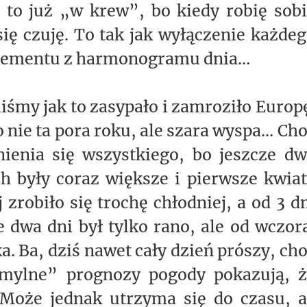
 to już „w krew”, bo kiedy robię sob
ię czuję. To tak jak wyłączenie każde
elementu z harmonogramu dnia…
iśmy jak to zasypało i zamroziło Europ
o nie ta pora roku, ale szara wyspa… Ch
nienia się wszystkiego, bo jeszcze d
h były coraz większe i pierwsze kwia
zrobiło się trochę chłodniej, a od 3 d
 dwa dni był tylko rano, ale od wczor
a. Ba, dziś nawet cały dzień prószy, ch
omylne” prognozy pogody pokazują, ż
 Może jednak utrzyma się do czasu, a