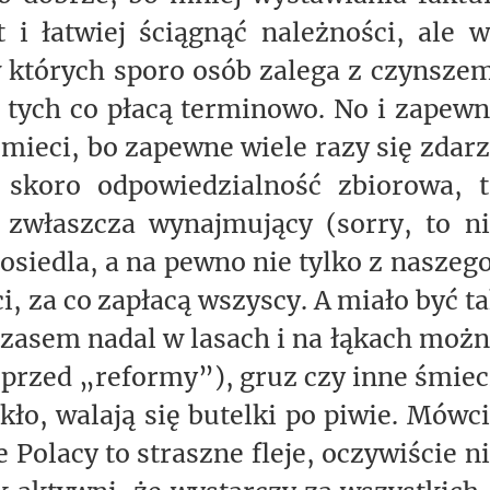
 i łatwiej ściągnąć należności, ale 
w których sporo osób zalega z czynsze
 tych co płacą terminowo. No i zapew
 śmieci, bo zapewne wiele razy się zdar
skoro odpowiedzialność zbiorowa, t
, zwłaszcza wynajmujący (sorry, to n
 osiedla, a na pewno nie tylko z naszeg
 za co zapłacą wszyscy. A miało być t
mczasem nadal w lasach i na łąkach moż
 sprzed „reformy”), gruz czy inne śmiec
ło, walają się butelki po piwie. Mówc
 Polacy to straszne fleje, oczywiście n