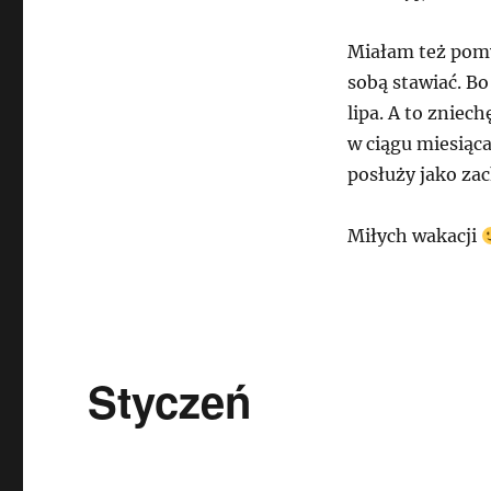
Miałam też pomy
sobą stawiać. B
lipa. A to zniec
w ciągu miesiąc
posłuży jako zac
Miłych wakacji
Styczeń