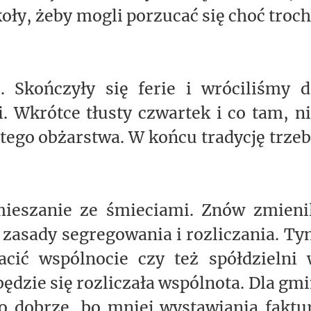
koły, żeby mogli porzucać się choć troc
. Skończyły się ferie i wróciliśmy d
. Wkrótce tłusty czwartek i co tam, n
tego obżarstwa. W końcu tradycję trze
mieszanie ze śmieciami. Znów zmieni
zasady segregowania i rozliczania. T
cić wspólnocie czy też spółdzielni 
będzie się rozliczała wspólnota. Dla gm
to dobrze, bo mniej wystawiania faktu