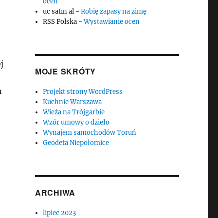
ocen
uc satın al
-
Robię zapasy na zimę
RSS Polska
-
Wystawianie ocen
j
MOJE SKRÓTY
h
Projekt strony WordPress
Kuchnie Warszawa
Wieża na Trójgarbie
Wzór umowy o dzieło
Wynajem samochodów Toruń
Geodeta Niepołomice
ARCHIWA
lipiec 2023