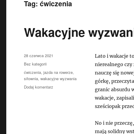
Tag:
ćwiczenia
Wakacyjne wyzwan
Data
28 czerwca 2021
Lato i wakacje t
publikacji
Kategorie
Bez kategorii
nierealnego czy 
Tagi
ćwiczenia
,
jazda na rowerze
,
nauczę się nowe
siłownia
,
wakacyjne wyzwania
górkę, przeczyta
do
Dodaj komentarz
granic absurdu w
Wakacyjne
wakacje, zapisali
wyzwania
sześciopak prze
No i nie przeczę
mają solidny wst