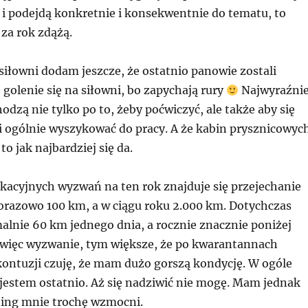
 i podejdą konkretnie i konsekwentnie do tematu, to
za rok zdążą.
siłowni dodam jeszcze, że ostatnio panowie zostali
 golenie się na siłowni, bo zapychają rury
Najwyraźnie
odzą nie tylko po to, żeby poćwiczyć, ale także aby się
 i ogólnie wyszykować do pracy. A że kabin prysznicowyc
o jak najbardziej się da.
acyjnych wyzwań na ten rok znajduje się przejechanie
orazowo 100 km, a w ciągu roku 2.000 km. Dotychczas
lnie 60 km jednego dnia, a rocznie znacznie poniżej
o więc wyzwanie, tym większe, że po kwarantannach
kontuzji czuję, że mam dużo gorszą kondycję. W ogóle
 jestem ostatnio. Aż się nadziwić nie mogę. Mam jednak
ening mnie trochę wzmocni.