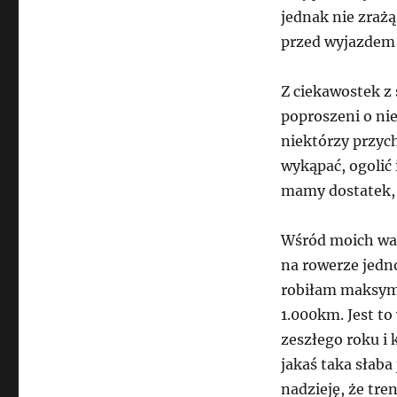
jednak nie zrażą
przed wyjazdem 
Z ciekawostek z 
poproszeni o nie
niektórzy przych
wykąpać, ogolić
mamy dostatek, t
Wśród moich wak
na rowerze jedn
robiłam maksyma
1.000km. Jest t
zeszłego roku i 
jakaś taka słaba
nadzieję, że tr