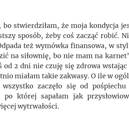
 bo stwierdziłam, że moja kondycja je
stszy sposób, żeby coś zacząć robić. N
dpada też wymówka finansowa, w styl
ić na siłownię, bo nie mam na karnet
ś od 2 dni nie czuję się zdrowa wstając
nio miałam takie zakwasy. O ile w ogó
 wszystko zaczęło się od pośpiechu 
u, po której sapałam jak przysłowiow
ęcej wytrwałości.