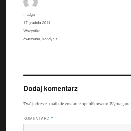
Autor
madga
Data
17 grudnia 2014
publikacji
Kategorie
Wszystko
Tagi
ćwiczenia
,
kondycja
Dodaj komentarz
Twój adres e-mail nie zostanie opublikowany.
Wymagane 
KOMENTARZ
*