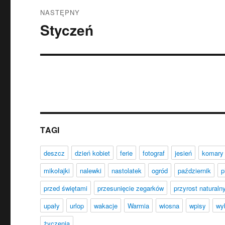
NASTĘPNY
Styczeń
Następny
wpis:
TAGI
deszcz
dzień kobiet
ferie
fotograf
jesień
komary
mikołajki
nalewki
nastolatek
ogród
październik
p
przed świętami
przesunięcie zegarków
przyrost naturaln
upały
urlop
wakacje
Warmia
wiosna
wpisy
wy
życzenia