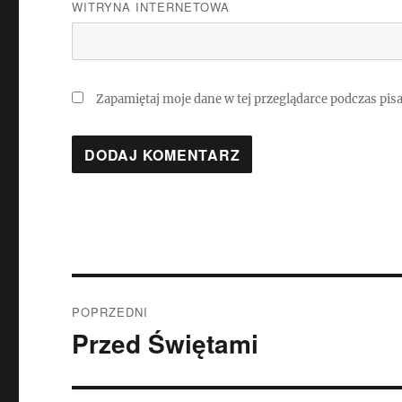
WITRYNA INTERNETOWA
Zapamiętaj moje dane w tej przeglądarce podczas pis
Nawigacja
POPRZEDNI
wpisu
Przed Świętami
Poprzedni
wpis: