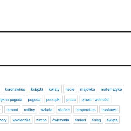
koronawirus
książki
kwiaty
liście
majówka
matematyka
iękna pogoda
pogoda
porządki
praca
prawa i wolności
y
remont
rośliny
szkoła
słońce
temperatura
truskawki
bory
wycieczka
zimno
ćwiczenia
śmieci
śnieg
święta