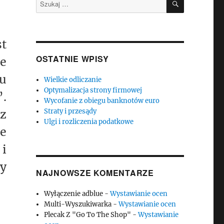
Szukaj:
st
OSTATNIE WPISY
ie
u
Wielkie odliczanie
Optymalizacja strony firmowej
”.
Wycofanie z obiegu banknotów euro
 z
Straty i przesądy
Ulgi i rozliczenia podatkowe
le
i
y
NAJNOWSZE KOMENTARZE
Wyłączenie adblue
-
Wystawianie ocen
Multi-Wyszukiwarka
-
Wystawianie ocen
Plecak Z "Go To The Shop"
-
Wystawianie