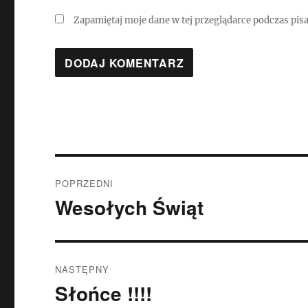
Zapamiętaj moje dane w tej przeglądarce podczas pis
Nawigacja
POPRZEDNI
wpisu
Wesołych Świąt
Poprzedni
wpis:
NASTĘPNY
Słońce !!!!
Następny