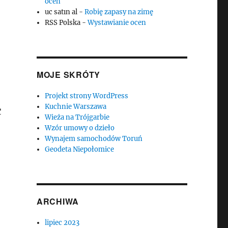
ocen
uc satın al
-
Robię zapasy na zimę
RSS Polska
-
Wystawianie ocen
MOJE SKRÓTY
Projekt strony WordPress
Kuchnie Warszawa
c
Wieża na Trójgarbie
Wzór umowy o dzieło
Wynajem samochodów Toruń
Geodeta Niepołomice
ARCHIWA
lipiec 2023