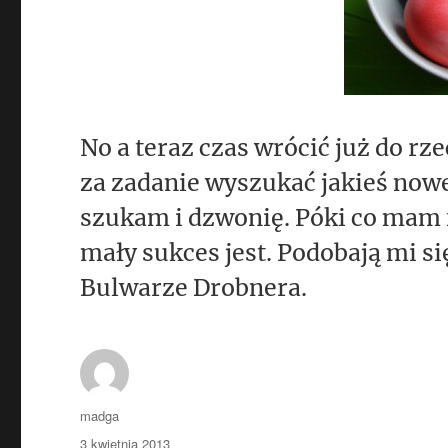
No a teraz czas wrócić już do rz
za zadanie wyszukać jakieś nowe
szukam i dzwonię. Póki co mam
mały sukces jest
. Podobają mi s
Bulwarze Drobnera.
Autor
madga
Data
3 kwietnia 2013