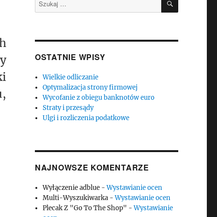
Szukaj:
h
OSTATNIE WPISY
y
ki
Wielkie odliczanie
Optymalizacja strony firmowej
u,
Wycofanie z obiegu banknotów euro
Straty i przesądy
Ulgi i rozliczenia podatkowe
NAJNOWSZE KOMENTARZE
Wyłączenie adblue
-
Wystawianie ocen
Multi-Wyszukiwarka
-
Wystawianie ocen
Plecak Z "Go To The Shop"
-
Wystawianie