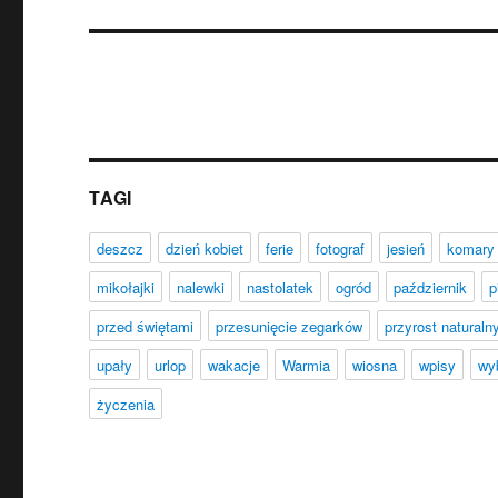
wpis:
TAGI
deszcz
dzień kobiet
ferie
fotograf
jesień
komary
mikołajki
nalewki
nastolatek
ogród
październik
p
przed świętami
przesunięcie zegarków
przyrost naturaln
upały
urlop
wakacje
Warmia
wiosna
wpisy
wy
życzenia