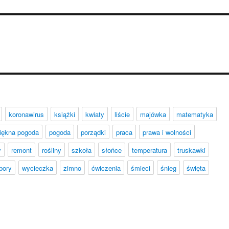
koronawirus
książki
kwiaty
liście
majówka
matematyka
iękna pogoda
pogoda
porządki
praca
prawa i wolności
y
remont
rośliny
szkoła
słońce
temperatura
truskawki
bory
wycieczka
zimno
ćwiczenia
śmieci
śnieg
święta