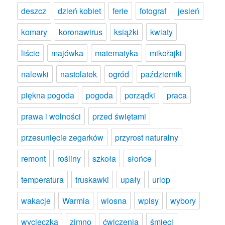
deszcz
dzień kobiet
ferie
fotograf
jesień
komary
koronawirus
książki
kwiaty
liście
majówka
matematyka
mikołajki
nalewki
nastolatek
ogród
październik
piękna pogoda
pogoda
porządki
praca
prawa i wolności
przed świętami
przesunięcie zegarków
przyrost naturalny
remont
rośliny
szkoła
słońce
temperatura
truskawki
upały
urlop
wakacje
Warmia
wiosna
wpisy
wybory
wycieczka
zimno
ćwiczenia
śmieci