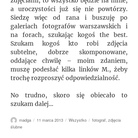
zdjęciami, to wszystko będzie na mnie,
a uroczystości już się nie powtórzy.
Siedzę więc od rana i buszuję po
galeriach fotografów warszawskich i
na forach, szukając kogoś the best.
Szukam kogoś kto robi zdjęcia
subtelne, dobrze skomponowane,
oddające chwilę – moim zdaniem,
muszę podesłać kilka linków M., żeby
trochę rozproszyć odpowiedzialność.
No trudno, skoro się obiecało to
szukam dalej…
Autor
Data
Kategorie
Tagi
madga
11 marca 2013
Wszystko
fotograf
,
zdjęcia
publikacji
ślubne