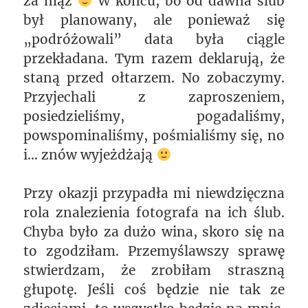
za mąż
W końcu, bo od dawna ślub
był planowany, ale ponieważ się
„podróżowali” data była ciągle
przekładana. Tym razem deklarują, że
staną przed ołtarzem. No zobaczymy.
Przyjechali z zaproszeniem,
posiedzieliśmy, pogadaliśmy,
powspominaliśmy, pośmialiśmy się, no
i… znów wyjeżdżają
Przy okazji przypadła mi niewdzięczna
rola znalezienia fotografa na ich ślub.
Chyba było za dużo wina, skoro się na
to zgodziłam. Przemyślawszy sprawę
stwierdzam, że zrobiłam straszną
głupotę. Jeśli coś będzie nie tak ze