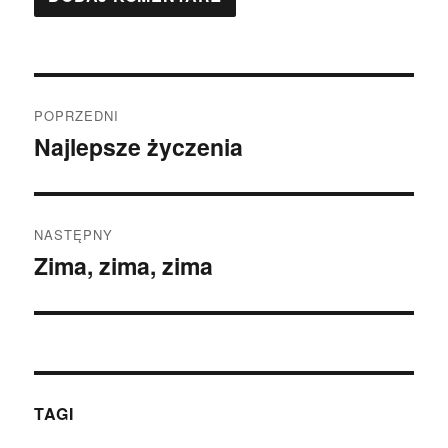
Nawigacja
POPRZEDNI
wpisu
Najlepsze życzenia
Poprzedni
wpis:
NASTĘPNY
Zima, zima, zima
Następny
wpis:
TAGI